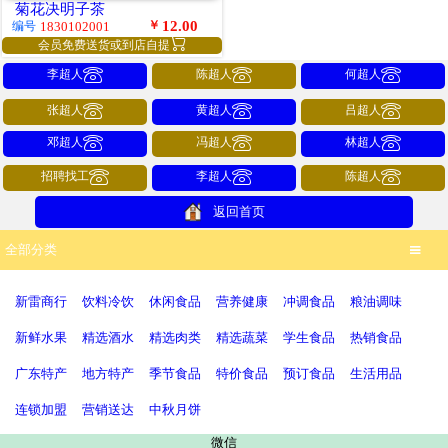
菊花决明子茶
￥
12.00
编号
1830102001

会员免费送货或到店自提



李超人
陈超人
何超人



张超人
黄超人
吕超人



邓超人
冯超人
林超人



招聘找工
李超人
陈超人
返回首页
全部分类

新雷商行
饮料冷饮
休闲食品
营养健康
冲调食品
粮油调味
新鲜水果
精选酒水
精选肉类
精选蔬菜
学生食品
热销食品
广东特产
地方特产
季节食品
特价食品
预订食品
生活用品
连锁加盟
营销送达
中秋月饼
微信