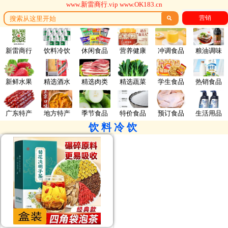
www.新雷商行.vip www.OK183.cn
营销

新雷商行
饮料冷饮
休闲食品
营养健康
冲调食品
粮油调味
新鲜水果
精选酒水
精选肉类
精选蔬菜
学生食品
热销食品
广东特产
地方特产
季节食品
特价食品
预订食品
生活用品
饮料冷饮