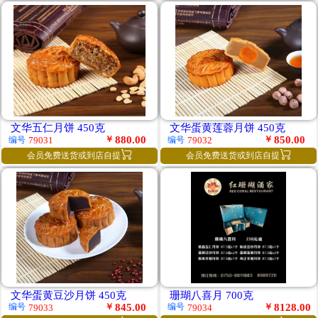
文华五仁月饼 450克
文华蛋黄莲蓉月饼 450克
￥
880.00
￥
850.00
编号
编号
79031
79032


会员免费送货或到店自提
会员免费送货或到店自提
文华蛋黄豆沙月饼 450克
珊瑚八喜月 700克
￥
845.00
￥
8128.00
编号
编号
79033
79034