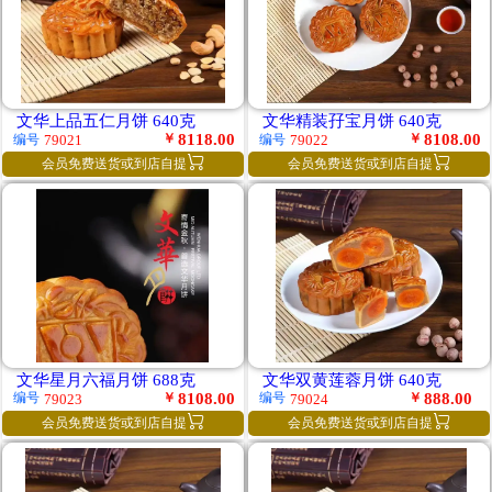
文华上品五仁月饼 640克
文华精装孖宝月饼 640克
￥
8118.00
￥
8108.00
编号
编号
79021
79022


会员免费送货或到店自提
会员免费送货或到店自提
文华星月六福月饼 688克
文华双黄莲蓉月饼 640克
￥
8108.00
￥
888.00
编号
编号
79023
79024


会员免费送货或到店自提
会员免费送货或到店自提