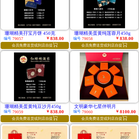
珊瑚精美孖宝月饼 450克
珊瑚精美蛋黄纯莲蓉月450g
￥
838.00
￥
838.00
编号
编号
79057
79058


会员免费送货或到店自提
会员免费送货或到店自提
珊瑚精美蛋黄纯豆沙月450g
文明豪华七星伴明月
￥
838.00
￥
8100.00
编号
编号
79059
79060


会员免费送货或到店自提
会员免费送货或到店自提