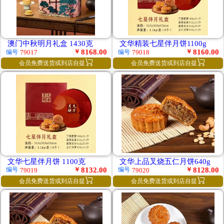
澳门中秋明月礼盒 1430克
文华精装七星伴月饼1100g
￥
8168.00
￥
8160.00
编号
编号
79017
79018


会员免费送货或到店自提
会员免费送货或到店自提
文华七星伴月饼 1100克
文华上品叉烧五仁月饼640g
￥
8132.00
￥
8128.00
编号
编号
79019
79020


会员免费送货或到店自提
会员免费送货或到店自提