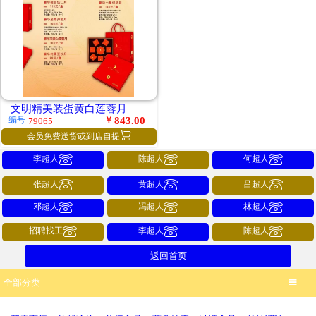
文明精美装蛋黄白莲蓉月
￥
843.00
编号
79065

会员免费送货或到店自提



李超人
陈超人
何超人



张超人
黄超人
吕超人



邓超人
冯超人
林超人



招聘找工
李超人
陈超人
返回首页
全部分类
