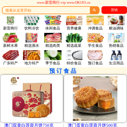
www.新雷商行.vip www.OK183.cn
营销

新雷商行
饮料冷饮
休闲食品
营养健康
冲调食品
粮油调味
新鲜水果
精选酒水
精选肉类
精选蔬菜
学生食品
热销食品
广东特产
地方特产
季节食品
特价食品
预订食品
生活用品
预订食品
澳门双黄白莲蓉月饼750克
澳门蛋黄白莲蓉月饼500克