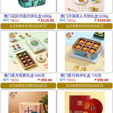
澳门花好月圆月饼礼盒1000g
澳门月满美人月饼礼盒1038g
￥
8128.00
￥
8168.00
编号
编号
79013
79014


会员免费送货或到店自提
会员免费送货或到店自提
澳门星月双辉礼盒 600克
澳门星月风华礼盒 730克
￥
890.00
￥
890.00
编号
编号
79015
79016


会员免费送货或到店自提
会员免费送货或到店自提