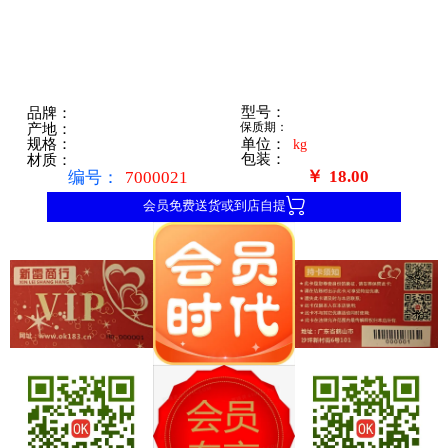
型号：
品牌：
保质期：
产地：
单位：
规格：
kg
包装：
材质：
￥
18.00
编号：
7000021

会员免费送货或到店自提