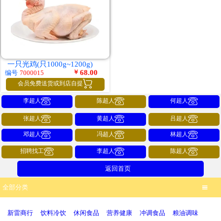
一只光鸡(只1000g~1200g)
￥
68.00
编号
7000015

会员免费送货或到店自提



李超人
陈超人
何超人



张超人
黄超人
吕超人



邓超人
冯超人
林超人



招聘找工
李超人
陈超人
返回首页
全部分类

新雷商行
饮料冷饮
休闲食品
营养健康
冲调食品
粮油调味