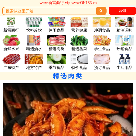
www.新雷商行.vip www.OK183.cn
营销

新雷商行
饮料冷饮
休闲食品
营养健康
冲调食品
粮油调味
新鲜水果
精选酒水
精选肉类
精选蔬菜
学生食品
热销食品
广东特产
地方特产
季节食品
特价食品
预订食品
生活用品
精选肉类