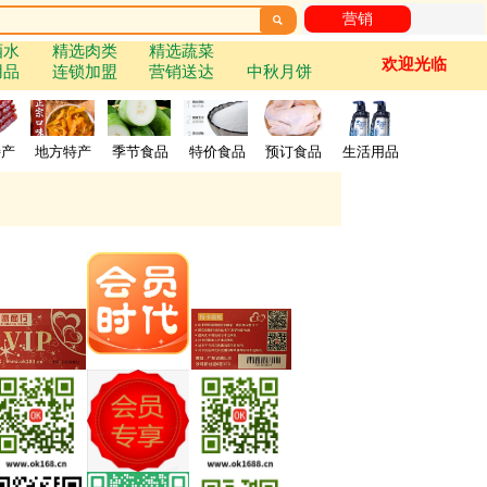
营销

酒水
精选肉类
精选蔬菜
欢迎光临
用品
连锁加盟
营销送达
中秋月饼
特产
地方特产
季节食品
特价食品
预订食品
生活用品