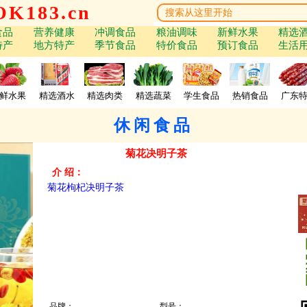
K183.cn
食品
营养健康
冲调食品
粮油调味
新鲜水果
精选
特产
地方特产
季节食品
特价食品
预订食品
生活
鲜水果
精选酒水
精选肉类
精选蔬菜
学生食品
热销食品
广东
休闲食品
菊花决明子茶
介 绍：
菊花枸杞决明子茶
品牌：
型号：