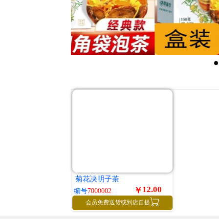
菊花决明子茶
12.00
￥
编号
7000002

会员免费送货或到店自提