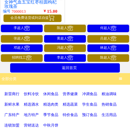
女神气血五宝红枣桂圆枸杞
玫瑰茶
￥
15.00
编号
7000013

会员免费送货或到店自提



李超人
陈超人
何超人



张超人
黄超人
吕超人



邓超人
冯超人
林超人



招聘找工
李超人
陈超人
返回首页
全部分类

新雷商行
饮料冷饮
休闲食品
营养健康
冲调食品
粮油调味
新鲜水果
精选酒水
精选肉类
精选蔬菜
学生食品
热销食品
广东特产
地方特产
季节食品
特价食品
预订食品
生活用品
连锁加盟
营销送达
中秋月饼