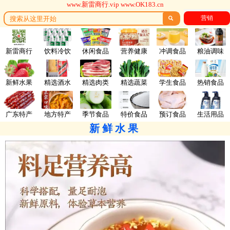
www.新雷商行.vip www.OK183.cn
营销

新雷商行
饮料冷饮
休闲食品
营养健康
冲调食品
粮油调味
新鲜水果
精选酒水
精选肉类
精选蔬菜
学生食品
热销食品
广东特产
地方特产
季节食品
特价食品
预订食品
生活用品
新鲜水果