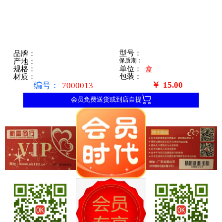
型号：
品牌：
保质期：
产地：
单位：
盒
规格：
包装：
材质：
￥
15.00
编号：
7000013

会员免费送货或到店自提