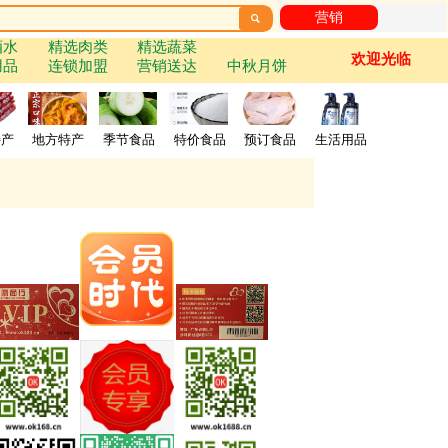
营销

酒水
精选肉类
精选蔬菜
欢迎光临
用品
连锁加盟
营销送达
中秋月饼
特产
地方特产
季节食品
特价食品
预订食品
生活用品