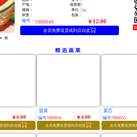
产地：
保质期：
规格：
单位：
kg
材质：
包装：
编号：
12.00
￥
7000049

会员免费送货或到店自提
精选蔬菜
菠菜
菜芯
6.00
4.00
￥
￥
编号
7000056
编号
7000055


货或到店自提
会员免费送货或到店自提
会员免费送货或