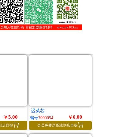
会员加入微信扫码
营销加盟微信扫码
www.ok183.cn
迟菜芯
5.00
6.00
￥
￥
编号
7000054


到店自提
会员免费送货或到店自提