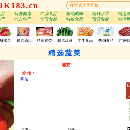
K183.cn
食品
营养健康
冲调食品
粮油调味
新鲜水果
精选
特产
地方特产
季节食品
特价食品
预订食品
生活
鲜水果
精选酒水
精选肉类
精选蔬菜
学生食品
热销食品
广东
精选蔬菜
蕃茄
介 绍：
蕃茄
品牌：
型号：