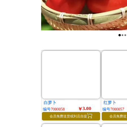
白萝卜
红萝卜
3.00
￥
编号
7000058
编号
7000057

会员免费送货或到店自提
会员免费送