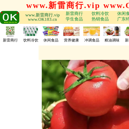
www.新雷商行.vip www.O
新雷商行
饮料冷饮
休闲
www.新雷商行.vip
学生食品
热销食品
广东
www.OK183.cn
新雷商行
饮料冷饮
休闲食品
营养健康
冲调食品
粮油调味
新