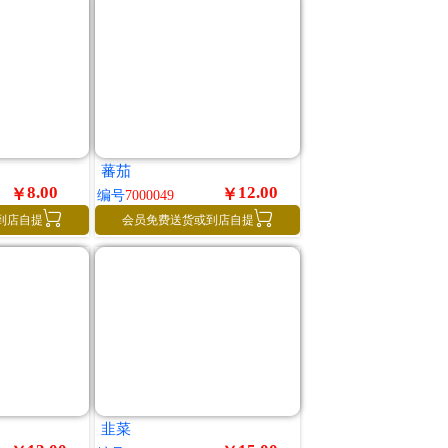
蕃茄
8.00
12.00
￥
￥
编号
7000049


到店自提
会员免费送货或到店自提
韭菜