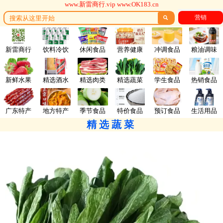
www.新雷商行.vip www.OK183.cn
营销

新雷商行
饮料冷饮
休闲食品
营养健康
冲调食品
粮油调味
新鲜水果
精选酒水
精选肉类
精选蔬菜
学生食品
热销食品
广东特产
地方特产
季节食品
特价食品
预订食品
生活用品
精选蔬菜