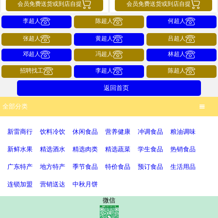


会员免费送货或到店自提
会员免费送货或到店自提



李超人
陈超人
何超人



张超人
黄超人
吕超人



邓超人
冯超人
林超人



招聘找工
李超人
陈超人
返回首页
全部分类

新雷商行
饮料冷饮
休闲食品
营养健康
冲调食品
粮油调味
新鲜水果
精选酒水
精选肉类
精选蔬菜
学生食品
热销食品
广东特产
地方特产
季节食品
特价食品
预订食品
生活用品
连锁加盟
营销送达
中秋月饼
微信