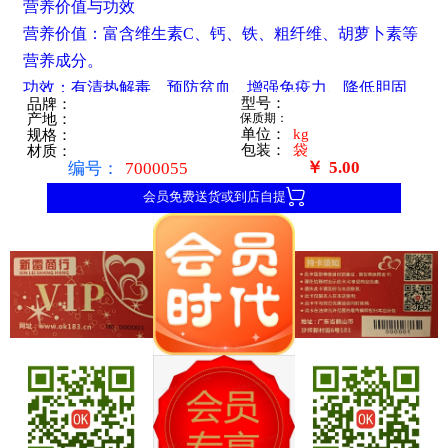
营养价值与功效
营养价值：富含维生素C、钙、铁、粗纤维、胡萝卜素等
营养成分。
功效：有清热解毒、预防贫血、增强免疫力、降低胆固
型号：
品牌：
醇、除烦解渴、利尿通便等功效。
保质期：
产地：
单位：
kg
规格：
挑选与烹饪
包装：
袋
材质：
￥
5.00
编号：
7000055
挑选：应选择梗不太粗、不太长，叶片鲜嫩的菜芯，可用
指甲掐一下判断其嫩度。

会员免费送货或到店自提
烹饪：常见的烹饪方式有白灼、清炒、蒜蓉炒等，也可与
其他食材搭配，如肉沫、虾仁、牛肉等。
综上所述，菜芯不仅是一种美味可口的蔬菜，更是一种营
养丰富、具有多种保健功效的健康食品。无论是作为日常
家常菜还是餐厅佳肴，菜芯都以其独特的魅力，赢得了广
大食客的喜爱。