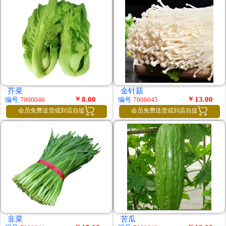
芥菜
金针菇
￥
8.00
￥
13.00
编号
编号
7000046
7000045


会员免费送货或到店自提
会员免费送货或到店自提
韭菜
苦瓜