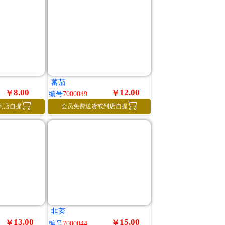
蕃茄
8.00
12.00
￥
￥
编号
7000049


到店自提
会员免费送货或到店自提
韭菜
13.00
15.00
￥
￥
编号
7000044