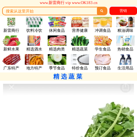
www.新雷商行.vip www.OK183.cn
营销

新雷商行
饮料冷饮
休闲食品
营养健康
冲调食品
粮油调味
新鲜水果
精选酒水
精选肉类
精选蔬菜
学生食品
热销食品
广东特产
地方特产
季节食品
特价食品
预订食品
生活用品
精选蔬菜