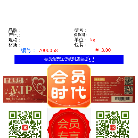
型号：
品牌：
保质期：
产地：
单位：
kg
规格：
包装：
材质：
￥
3.00
编号：
7000058

会员免费送货或到店自提