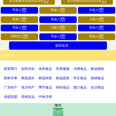


会员免费送货或到店自提
会员免费送货或到店自提



李超人
陈超人
何超人



张超人
黄超人
吕超人



邓超人
冯超人
林超人



招聘找工
李超人
陈超人
返回首页
全部分类

新雷商行
饮料冷饮
休闲食品
营养健康
冲调食品
粮油调味
新鲜水果
精选酒水
精选肉类
精选蔬菜
学生食品
热销食品
广东特产
地方特产
季节食品
特价食品
预订食品
生活用品
连锁加盟
营销送达
中秋月饼
微信