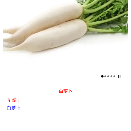
白萝卜
介 绍：
白萝卜