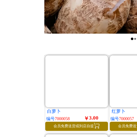
白萝卜
红萝卜
3.00
￥
编号
7000058
编号
7000057

会员免费送货或到店自提
会员免费送