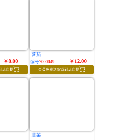
蕃茄
8.00
12.00
￥
￥
编号
7000049


到店自提
会员免费送货或到店自提
韭菜