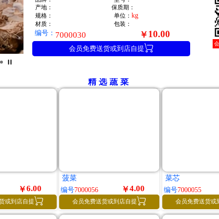
产地：
保质期：
kg
规格：
单位：
材质：
包装：
编号：
10.00
￥
7000030

会员免费送货或到店自提
精选蔬菜
菠菜
菜芯
6.00
4.00
￥
￥
编号
7000056
编号
7000055


货或到店自提
会员免费送货或到店自提
会员免费送货或