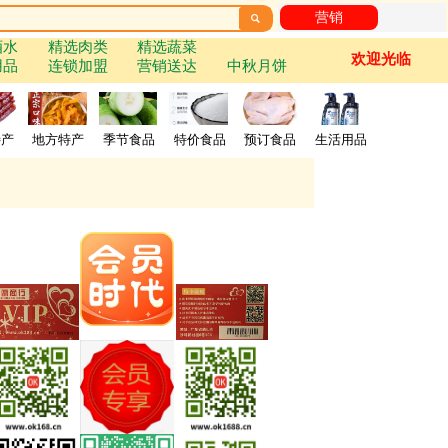
营销

酒水
精选肉类
精选蔬菜
欢迎光临
用品
连锁加盟
营销送达
中秋月饼
特产
地方特产
季节食品
特价食品
预订食品
生活用品