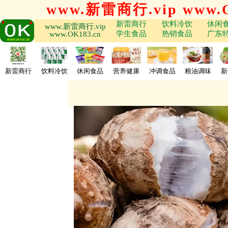
www.新雷商行.vip www.O
新雷商行
饮料冷饮
休闲
www.新雷商行.vip
学生食品
热销食品
广东
www.OK183.cn
新雷商行
饮料冷饮
休闲食品
营养健康
冲调食品
粮油调味
新