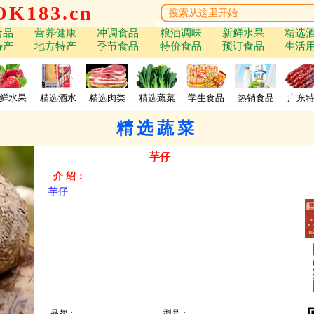
K183.cn
食品
营养健康
冲调食品
粮油调味
新鲜水果
精选
特产
地方特产
季节食品
特价食品
预订食品
生活
鲜水果
精选酒水
精选肉类
精选蔬菜
学生食品
热销食品
广东
精选蔬菜
芋仔
介 绍：
芋仔
品牌：
型号：