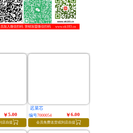
会员加入微信扫码
营销加盟微信扫码
www.ok183.cn
迟菜芯
5.00
6.00
￥
￥
编号
7000054


到店自提
会员免费送货或到店自提